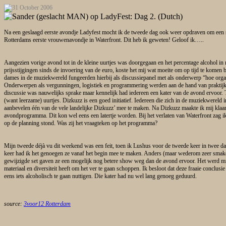
Na een geslaagd eerste avondje Ladyfest mocht ik de tweede dag ook weer opdraven om een 
Rotterdams eerste vrouwenavondje in Waterfront. Dit heb ik geweten! Geloof ik…..
Aangezien vorige avond tot in de kleine uurtjes was doorgegaan en het percentage alcohol in 
prijsstijgingen sinds de invoering van de euro, koste het mij wat moeite om op tijd te komen 
dames in de muziekwereld fungeerden hierbij als discussiepanel met als onderwerp “hoe organ
Onderwerpen als vergunningen, logistiek en programmering werden aan de hand van praktij
discussie was nauwelijks sprake maar kennelijk had iedereen een kater van de avond ervoor. 
(want leerzame) uurtjes. Dizkuzz is een goed initiatief. Iedereen die zich in de muziekwereld i
aanbevelen één van de vele landelijke Dizkuzz’ mee te maken. Na Dizkuzz maakte ik mij klaa
avondprogramma. Dit kon wel eens een latertje worden. Bij het verlaten van Waterfront zag 
op de planning stond. Was zij het vraagteken op het programma?
Mijn tweede déjà vu dit weekend was een feit, toen ik Lushus voor de tweede keer in twee d
keer had ik het genoegen ze vanaf het begin mee te maken. Anders (maar wederom zeer smake
gewijzigde set gaven ze een mogelijk nog betere show weg dan de avond ervoor. Het werd mi
materiaal en diversiteit heeft om het ver te gaan schoppen. Ik besloot dat deze fraaie conclu
eens iets alcoholisch te gaan nuttigen. Die kater had nu wel lang genoeg geduurd.
source:
3voor12 Rotterdam