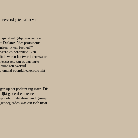
sfeerverslag te maken van
mijn bloed gelijk was aan de
bij Dizkuzz. Vier prominente
iseer ik een festival?”
kverhalen behandeld. Van
Toch waren het twee interessante
nteresseert kan ik van harte
r voor een overvol
ik iemand soundchecken die niet
agen op het podium zag staan. Dit
lijk) gekleed en met een
j duidelijk dat deze band genoeg
sie genoeg reden was om toch maar