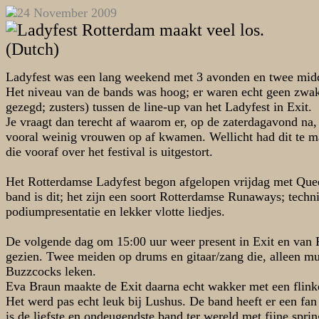
Ladyfest was een lang weekend met 3 avonden en twee mid
Het niveau van de bands was hoog; er waren echt geen zwak
gezegd; zusters) tussen de line-up van het Ladyfest in Exit.
Je vraagt dan terecht af waarom er, op de zaterdagavond na
vooral weinig vrouwen op af kwamen. Wellicht had dit te m
die vooraf over het festival is uitgestort.
Het Rotterdamse Ladyfest begon afgelopen vrijdag met Que
band is dit; het zijn een soort Rotterdamse Runaways; techn
podiumpresentatie en lekker vlotte liedjes.
De volgende dag om 15:00 uur weer present in Exit en van P
gezien. Twee meiden op drums en gitaar/zang die, alleen mu
Buzzcocks leken.
Eva Braun maakte de Exit daarna echt wakker met een flinke
Het werd pas echt leuk bij Lushus. De band heeft er een fan
is de liefste en ondeugendste band ter wereld met fijne spr